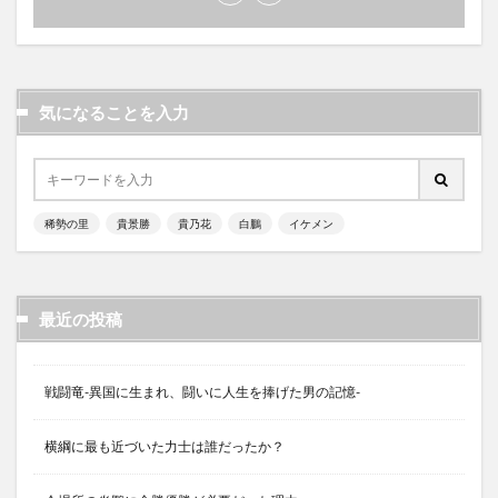
気になることを入力
稀勢の里
貴景勝
貴乃花
白鵬
イケメン
最近の投稿
戦闘竜-異国に生まれ、闘いに人生を捧げた男の記憶-
横綱に最も近づいた力士は誰だったか？