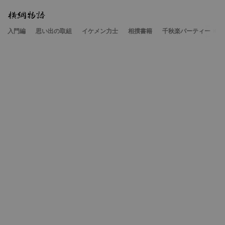
入門編
思い出の取組
イケメン力士
相撲書籍
千秋楽パーティー