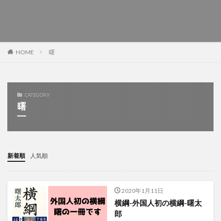
曙
HOME
CATEGORY
曙
新着順
人気順
2020年1月11日
横綱-外国人初の横綱-曙太
郎