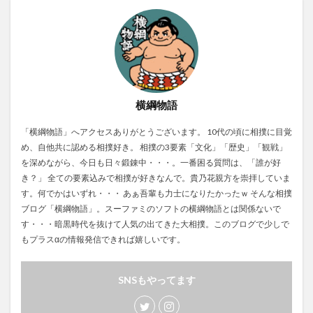
横綱物語
「横綱物語」へアクセスありがとうございます。 10代の頃に相撲に目覚
め、自他共に認める相撲好き。 相撲の3要素「文化」「歴史」「観戦」
を深めながら、今日も日々鍛錬中・・・。一番困る質問は、「誰が好
き？」 全ての要素込みで相撲が好きなんで。貴乃花親方を崇拝していま
す。何でかはいずれ・・・ あぁ吾輩も力士になりたかったｗ そんな相撲
ブログ「横綱物語」。スーファミのソフトの横綱物語とは関係ないで
す・・・暗黒時代を抜けて人気の出てきた大相撲。このブログで少しで
もプラスαの情報発信できれば嬉しいです。
SNSもやってます