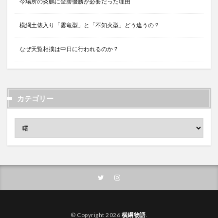
今場所の炎鵬に全勝優勝が必要だった理由
横綱土俵入り「雲竜型」と「不知火型」どう違うの？
なぜ天覧相撲は中日に行われるのか？
カテゴリー
© Copyright 2026
横綱物語
.