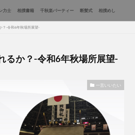
ン力士
相撲書籍
千秋楽パーティー
断髪式
相撲めし
？-令和6年秋場所展望-
るか？-令和6年秋場所展望-
一言いいたい