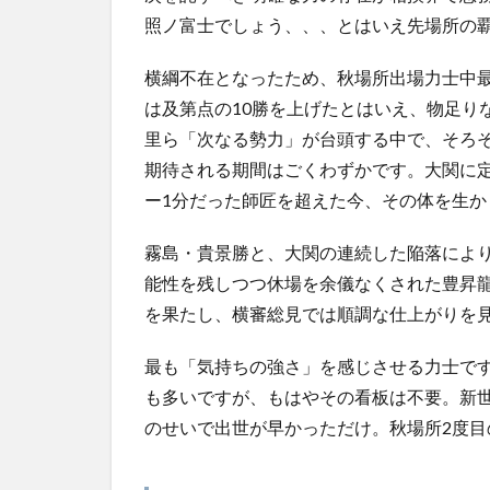
照ノ富士でしょう、、、とはいえ先場所の
横綱不在となったため、秋場所出場力士中
は及第点の10勝を上げたとはいえ、物足り
里ら「次なる勢力」が台頭する中で、そろ
期待される期間はごくわずかです。大関に
ー1分だった師匠を超えた今、その体を生か
霧島・貴景勝と、大関の連続した陥落によ
能性を残しつつ休場を余儀なくされた豊昇
を果たし、横審総見では順調な仕上がりを
最も「気持ちの強さ」を感じさせる力士で
も多いですが、もはやその看板は不要。新
のせいで出世が早かっただけ。秋場所2度