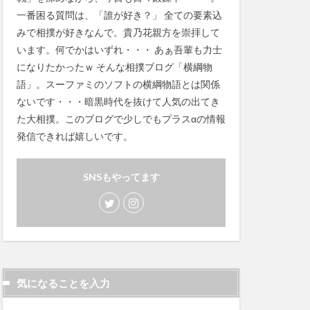
一番困る質問は、「誰が好き？」 全ての要素込
みで相撲が好きなんで。貴乃花親方を崇拝して
います。何でかはいずれ・・・ あぁ吾輩も力士
になりたかったｗ そんな相撲ブログ「横綱物
語」。スーファミのソフトの横綱物語とは関係
ないです・・・暗黒時代を抜けて人気の出てき
た大相撲。このブログで少しでもプラスαの情報
発信できれば嬉しいです。
SNSもやってます
気になることを入力