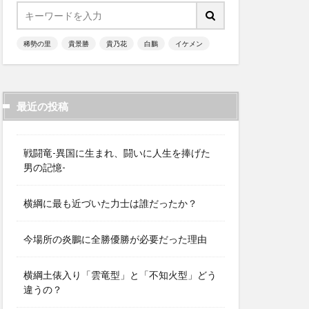
稀勢の里
貴景勝
貴乃花
白鵬
イケメン
最近の投稿
戦闘竜-異国に生まれ、闘いに人生を捧げた
男の記憶-
横綱に最も近づいた力士は誰だったか？
今場所の炎鵬に全勝優勝が必要だった理由
横綱土俵入り「雲竜型」と「不知火型」どう
違うの？