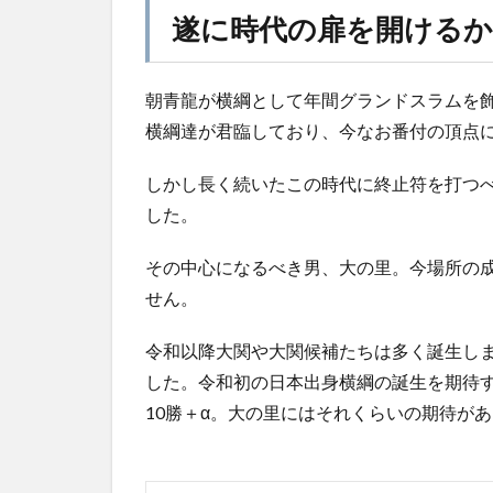
遂に時代の扉を開けるか
朝青龍が横綱として年間グランドスラムを飾
横綱達が君臨しており、今なお番付の頂点
しかし長く続いたこの時代に終止符を打つ
した。
その中心になるべき男、大の里。今場所の
せん。
令和以降大関や大関候補たちは多く誕生し
した。令和初の日本出身横綱の誕生を期待
10勝＋α。大の里にはそれくらいの期待が