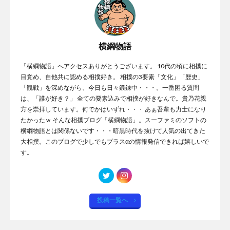
横綱物語
「横綱物語」へアクセスありがとうございます。 10代の頃に相撲に
目覚め、自他共に認める相撲好き。 相撲の3要素「文化」「歴史」
「観戦」を深めながら、今日も日々鍛錬中・・・。一番困る質問
は、「誰が好き？」 全ての要素込みで相撲が好きなんで。貴乃花親
方を崇拝しています。何でかはいずれ・・・ あぁ吾輩も力士になり
たかったｗ そんな相撲ブログ「横綱物語」。スーファミのソフトの
横綱物語とは関係ないです・・・暗黒時代を抜けて人気の出てきた
大相撲。このブログで少しでもプラスαの情報発信できれば嬉しいで
す。
投稿一覧へ