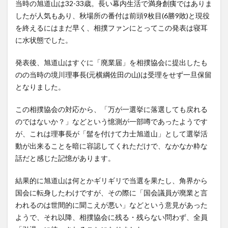
当時の旭道山は32-33歳。長い幕内生活で満身創痍ではありま
したが人気もあり、秋場所の番付は前頭9枚目(6勝9敗)と現役
を終えるにはまだ早く、相撲ファンにとってこの発表は寝耳
に水状態でした。
発表後、旭道山はすぐに「廃業届」を相撲協会に提出したも
のの当時の境川理事長(元横綱佐田の山)は受理をせず一旦保留
となりました。
この相撲協会の対応から、「万が一選挙に落選しても戻れる
のではないか？」などという憶測が一部噂であったようです
が、これは理事長が「髷を付けて力士旭道山」として選挙活
動が出来ることを暗に容認してくれただけで、なかなか粋な
話だと感じた記憶があります。
結果的に旭道山は何とかギリギリで当選を果たし、角界から
国会に転身したわけですが、その際に「国会議員が廃業と言
われるのは世間的に聞こえが悪い」などという意見があった
ようで、それ以降、相撲協会に残る・残らない問わず、全員