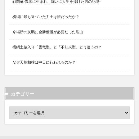
戦闘竜-異国に生まれ、闘いに人生を捧げた男の記憶-
横綱に最も近づいた力士は誰だったか？
今場所の炎鵬に全勝優勝が必要だった理由
横綱土俵入り「雲竜型」と「不知火型」どう違うの？
なぜ天覧相撲は中日に行われるのか？
カテゴリー