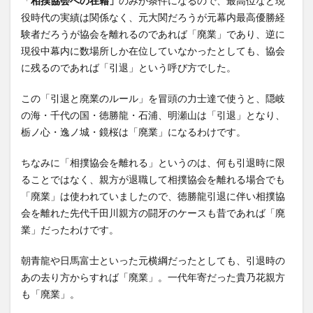
「
相撲協会への在籍」
のみが条件になるので、最高位など現
役時代の実績は関係なく、元大関だろうが元幕内最高優勝経
験者だろうが協会を離れるのであれば「廃業」であり、逆に
現役中幕内に数場所しか在位していなかったとしても、協会
に残るのであれば「引退」という呼び方でした。
この「引退と廃業のルール」を冒頭の力士達で使うと、隠岐
の海・千代の国・徳勝龍・石浦、明瀬山は「引退」となり、
栃ノ心・逸ノ城・鏡桜は「廃業」になるわけです。
ちなみに「相撲協会を離れる」というのは、何も引退時に限
ることではなく、親方が退職して相撲協会を離れる場合でも
「廃業」は使われていましたので、徳勝龍引退に伴い相撲協
会を離れた先代千田川親方の闘牙のケースも昔であれば「廃
業」だったわけです。
朝青龍や日馬富士といった元横綱だったとしても、引退時の
あの去り方からすれば「廃業」。一代年寄だった貴乃花親方
も「廃業」。