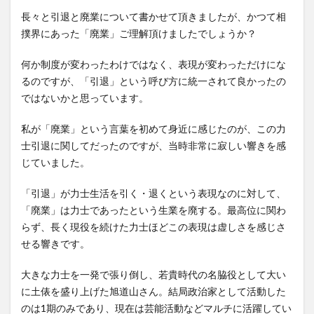
長々と引退と廃業について書かせて頂きましたが、かつて相
撲界にあった「廃業」ご理解頂けましたでしょうか？
何か制度が変わったわけではなく、表現が変わっただけにな
るのですが、「引退」という呼び方に統一されて良かったの
ではないかと思っています。
私が「廃業」という言葉を初めて身近に感じたのが、この力
士引退に関してだったのですが、当時非常に寂しい響きを感
じていました。
「引退」が力士生活を引く・退くという表現なのに対して、
「廃業」は力士であったという生業を廃する。最高位に関わ
らず、長く現役を続けた力士ほどこの表現は虚しさを感じさ
せる響きです。
大きな力士を一発で張り倒し、若貴時代の名脇役として大い
に土俵を盛り上げた旭道山さん。結局政治家として活動した
のは1期のみであり、現在は芸能活動などマルチに活躍してい