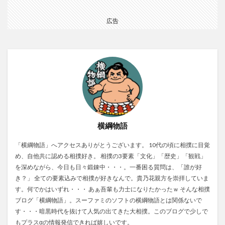
広告
横綱物語
「横綱物語」へアクセスありがとうございます。 10代の頃に相撲に目覚
め、自他共に認める相撲好き。 相撲の3要素「文化」「歴史」「観戦」
を深めながら、今日も日々鍛錬中・・・。一番困る質問は、「誰が好
き？」 全ての要素込みで相撲が好きなんで。貴乃花親方を崇拝していま
す。何でかはいずれ・・・ あぁ吾輩も力士になりたかったｗ そんな相撲
ブログ「横綱物語」。スーファミのソフトの横綱物語とは関係ないで
す・・・暗黒時代を抜けて人気の出てきた大相撲。このブログで少しで
もプラスαの情報発信できれば嬉しいです。