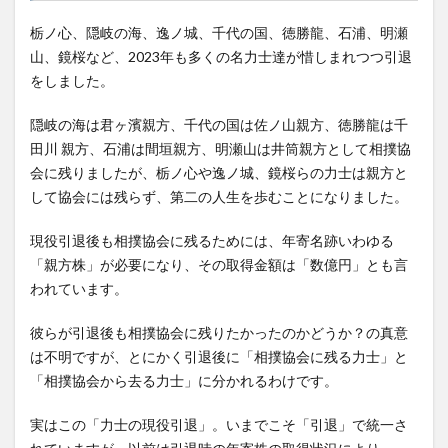
栃ノ心、隠岐の海、逸ノ城、千代の国、徳勝龍、石浦、明瀬
山、鏡桜など、2023年も多くの名力士達が惜しまれつつ引退
をしました。
隠岐の海は君ヶ濱親方、千代の国は佐ノ山親方、徳勝龍は千
田川 親方、石浦は間垣親方、明瀬山は井筒親方として相撲協
会に残りましたが、栃ノ心や逸ノ城、鏡桜らの力士は親方と
して協会には残らず、第二の人生を歩むことになりました。
現役引退後も相撲協会に残るためには、年寄名跡いわゆる
「親方株」が必要になり、その取得金額は「数億円」とも言
われています。
彼らが引退後も相撲協会に残りたかったのかどうか？の真意
は不明ですが、とにかく引退後に「相撲協会に残る力士」と
「相撲協会から去る力士」に分かれるわけです。
実はこの「力士の現役引退」。いまでこそ「引退」で統一さ