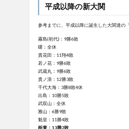
平成以降の新大関
参考までに、平成以降に誕生した大関達の
霧島(初代)：9勝6敗
曙：全休
貴花田：11翔4敗
若ノ花：9勝6敗
武蔵丸：9勝6敗
貴ノ浪：12勝3敗
千代大海：3勝8敗4休
出島：10勝5敗
武双山：全休
雅山：6勝9敗
魁皇：11勝4敗
栃東：13勝2敗