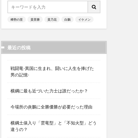
稀勢の里
貴景勝
貴乃花
白鵬
イケメン
最近の投稿
戦闘竜-異国に生まれ、闘いに人生を捧げた
男の記憶-
横綱に最も近づいた力士は誰だったか？
今場所の炎鵬に全勝優勝が必要だった理由
横綱土俵入り「雲竜型」と「不知火型」どう
違うの？