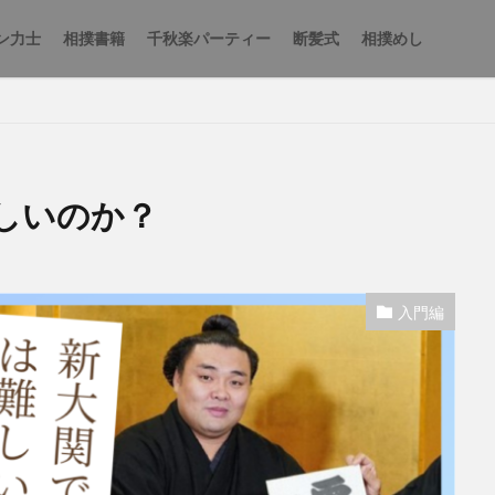
ン力士
相撲書籍
千秋楽パーティー
断髪式
相撲めし
しいのか？
入門編