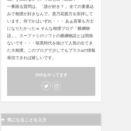
一番困る質問は、「誰が好き？」 全ての要素込
みで相撲が好きなんで。貴乃花親方を崇拝して
います。何でかはいずれ・・・ あぁ吾輩も力士
になりたかったｗ そんな相撲ブログ「横綱物
語」。スーファミのソフトの横綱物語とは関係
ないです・・・暗黒時代を抜けて人気の出てき
た大相撲。このブログで少しでもプラスαの情報
発信できれば嬉しいです。
SNSもやってます
気になることを入力