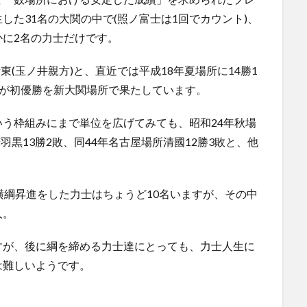
した31名の大関の中で(照ノ富士は1回でカウント)、
に2名の力士だけです。
東(玉ノ井親方)と、直近では平成18年夏場所に14勝1
れが初優勝を新大関場所で果たしています。
う枠組みにまで単位を広げてみても、昭和24年秋場
羽黒13勝2敗、同44年名古屋場所清國12勝3敗と、他
横綱昇進をした力士はちょうど10名いますが、その中
人。
すが、後に綱を締める力士達にとっても、力士人生に
は難しいようです。