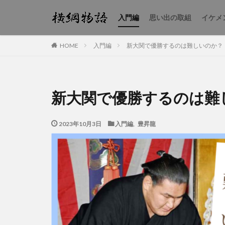
入門編
思い出の取組
イケメ
入門編
新大関で優勝するのは難しいのか？
HOME
新大関で優勝するのは難
2023年10月3日
入門編
,
豊昇龍