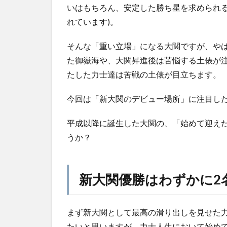
いはもちろん、安定した勝ち星を求められる
れています)。
そんな「重い立場」になる大関ですが、や
た御嶽海や、大関昇進後は苦悩する土俵が
たした力士達は苦戦の土俵が目立ちます。
今回は「新大関のデビュー場所」に注目し
平成以降に誕生した大関の、「始めて迎え
うか？
新大関優勝はわずかに2
まず新大関として最高の滑り出しを見せた
たいと思いますが、力士人生において始め