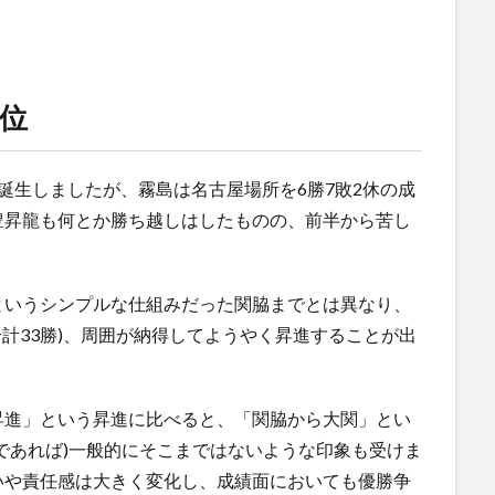
位
誕生しましたが、霧島は名古屋場所を6勝7敗2休の成
豊昇龍も何とか勝ち越しはしたものの、前半から苦し
というシンプルな仕組みだった関脇までとは異なり、
合計33勝)、周囲が納得してようやく昇進することが出
昇進」という昇進に比べると、「関脇から大関」とい
であれば)一般的にそこまではないような印象も受けま
いや責任感は大きく変化し、成績面においても優勝争