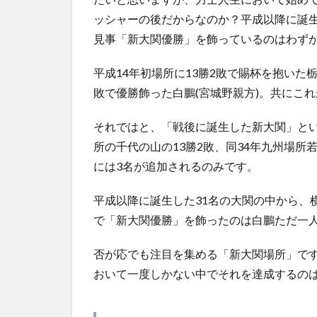
ッシャーの後だからなのか？平成以降に誕生
見事「新大関優勝」を飾っているのはわずか
平成14年初場所に13勝2敗で賜杯を抱いた栃
敗で優勝飾った白鵬(宮城野親方)。共にこ
それではと、「戦後に誕生した新大関」とい
所の千代の山の13勝2敗、同34年九州場所若
には3名が追加されるのみです。
平成以降に誕生した31名の大関の中から、
で「新大関優勝」を飾ったのは白鵬ただ一
否が応でも注目を集める「新大関場所」で
おいて一度しかない中でそれを達成するの