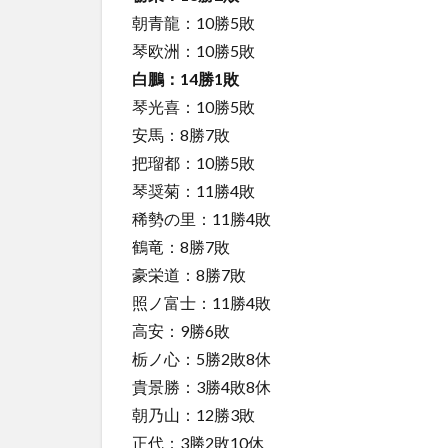
朝青龍：10勝5敗
琴欧洲：10勝5敗
白鵬：14勝1敗
琴光喜：10勝5敗
安馬：8勝7敗
把瑠都：10勝5敗
琴奨菊：11勝4敗
稀勢の里：11勝4敗
鶴竜：8勝7敗
豪栄道：8勝7敗
照ノ富士：11勝4敗
高安：9勝6敗
栃ノ心：5勝2敗8休
貴景勝：3勝4敗8休
朝乃山：12勝3敗
正代：3勝2敗10休