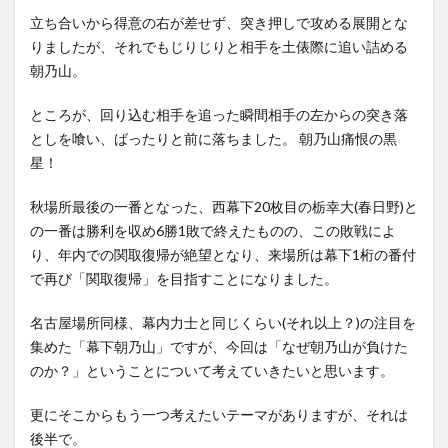
立ち合いから得意の右が差せず、突き押しで攻める展開とな
りましたが、それでもじりじりと相手を土俵際に追い詰める
朝乃山。
ところが、回り込む相手を追った瞬間相手の左からの突き落
としを喰い、ばったりと前に落ちました。 朝乃山痛恨の黒
星！
秋場所最後の一番となった、西幕下20枚目の栃幸大(春日野)と
の一番は勝利を収め6勝1敗で終えたものの、この敗戦によ
り、年内での関取復帰が絶望となり、来場所は幕下1桁の番付
で再び「関取復帰」を目指すことになりました。
名古屋場所同様、幕内力士と同じくらい(それ以上？)の注目を
集めた「幕下朝乃山」ですが、今回は「なぜ朝乃山が負けた
のか？」ということについて考えていきたいと思います。
更にそこからもう一つ考えたいテーマがありますが、それは
後半で。