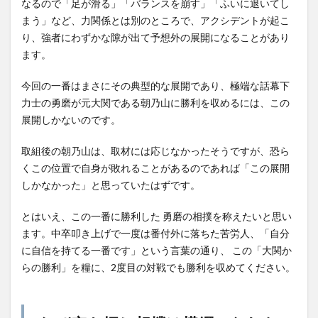
なるので「足が滑る」「バランスを崩す」「ふいに退いてし
まう」など、力関係とは別のところで、アクシデントが起こ
り、強者にわずかな隙が出て予想外の展開になることがあり
ます。
今回の一番はまさにその典型的な展開であり、極端な話幕下
力士の勇磨が元大関である朝乃山に勝利を収めるには、この
展開しかないのです。
取組後の朝乃山は、取材には応じなかったそうですが、恐ら
くこの位置で自身が敗れることがあるのであれば「この展開
しかなかった」と思っていたはずです。
とはいえ、この一番に勝利した 勇磨の相撲を称えたいと思い
ます。中卒叩き上げで一度は番付外に落ちた苦労人、「自分
に自信を持てる一番です」という言葉の通り、 この「大関か
らの勝利」を糧に、2度目の対戦でも勝利を収めてください。