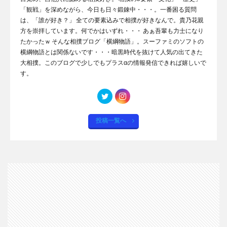
「観戦」を深めながら、今日も日々鍛錬中・・・。一番困る質問
は、「誰が好き？」 全ての要素込みで相撲が好きなんで。貴乃花親
方を崇拝しています。何でかはいずれ・・・ あぁ吾輩も力士になり
たかったｗ そんな相撲ブログ「横綱物語」。スーファミのソフトの
横綱物語とは関係ないです・・・暗黒時代を抜けて人気の出てきた
大相撲。このブログで少しでもプラスαの情報発信できれば嬉しいで
す。
投稿一覧へ