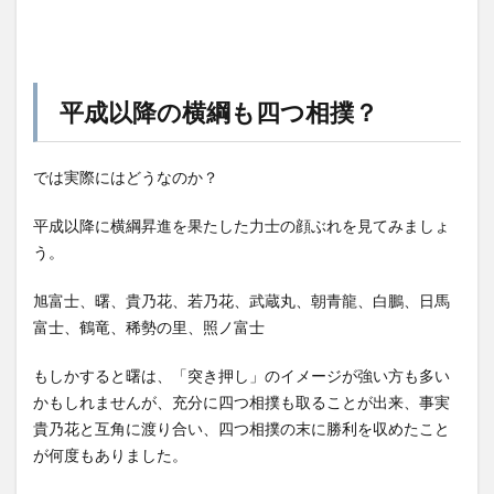
平成以降の横綱も四つ相撲？
では実際にはどうなのか？
平成以降に横綱昇進を果たした力士の顔ぶれを見てみましょ
う。
旭富士、曙、貴乃花、若乃花、武蔵丸、朝青龍、白鵬、日馬
富士、鶴竜、稀勢の里、照ノ富士
もしかすると曙は、「突き押し」のイメージが強い方も多い
かもしれませんが、充分に四つ相撲も取ることが出来、事実
貴乃花と互角に渡り合い、四つ相撲の末に勝利を収めたこと
が何度もありました。