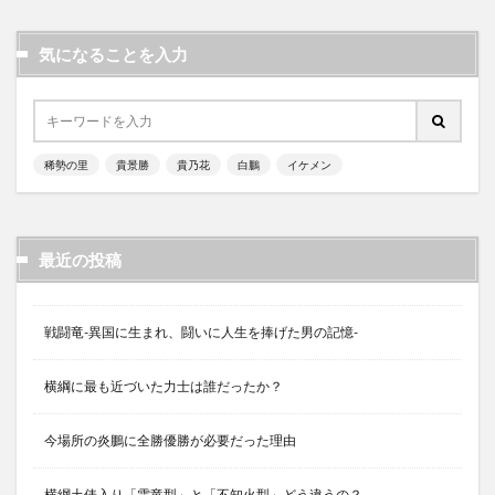
気になることを入力
稀勢の里
貴景勝
貴乃花
白鵬
イケメン
最近の投稿
戦闘竜-異国に生まれ、闘いに人生を捧げた男の記憶-
横綱に最も近づいた力士は誰だったか？
今場所の炎鵬に全勝優勝が必要だった理由
横綱土俵入り「雲竜型」と「不知火型」どう違うの？