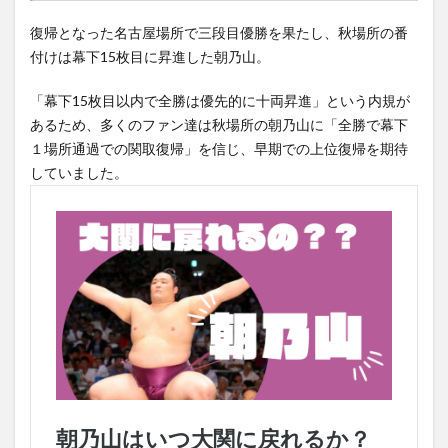
復帰となった名古屋場所で三段目優勝を果たし、秋場所の番
付けは幕下15枚目に昇進した朝乃山。
「幕下15枚目以内で全勝は優先的に十両昇進」という内規が
あるため、多くのファン達は秋場所の朝乃山に「全勝で幕下
１場所通過での関取復帰」を信じ、早期での上位復帰を期待
していました。