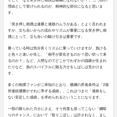
理由として挙げられるのが、精神的な部分になると思いま
す。
「突き押し相撲は連勝と連敗のムラがある」とよく言われま
すが、立ち合いからの流れやリズムが重要になる突き押し相
撲にとって、立ち合いの駆け引きは重要です。
勝っている時は気分良くリズムに乗っていけますが、負ける
と色々と迷いが生じ、「相手が変化するのか？思い切って来
るのか？」など、人間なのでどこかでわずかの躊躇が生まれ
たりなど、負のスパイラルに陥る力士をしばしば見かけま
す。
多くの相撲ファンがご承知のとおり、横綱の昇進条件は「2場
所連続優勝かそれに準ずる成績」、これはつまり「連敗をし
ない安定した成績」を求められるということになります。
一部の限られた力士にさえ、そう何度も巡ってこない「綱取
りのチャンス」において「取りこぼし」は許されなく、まし