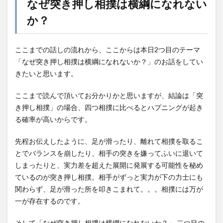
なぜ突き押し相撲は横綱になれない
か？
ここまでの話しの流れから、ここからは本日2つ目のテーマ
「なぜ突き押し相撲は横綱になれないか？」のお話をしてい
きたいと思います。
ここまで読んで頂いてお分かりかと思いますが、結論は「突
き押し相撲」の場合、四つ相撲に比べるとハプニングが起き
る確率が高いからです。
先程お伝えしたように、足が滑ったり、離れて相撲を取るこ
とでバランスを崩したり、相手の突きを嫌ってふいに退いて
しまったりと、実力差を超えた展開に発展する可能性を秘め
ているのが突き押し相撲。相手がずっと実力が下の力士にも
関わらず、足が滑った所を叩きこまれて。。。相撲には万が
一が存在するのです。
そして「なぜ突き押し相撲は横綱になれないか？」 二つ目の