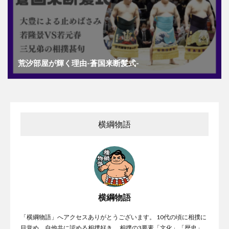
荒汐部屋が輝く理由-蒼国来断髪式-
横綱物語
横綱物語
「横綱物語」へアクセスありがとうございます。 10代の頃に相撲に
目覚め、自他共に認める相撲好き。 相撲の3要素「文化」「歴史」