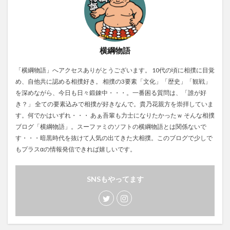
横綱物語
「横綱物語」へアクセスありがとうございます。 10代の頃に相撲に目覚
め、自他共に認める相撲好き。 相撲の3要素「文化」「歴史」「観戦」
を深めながら、今日も日々鍛錬中・・・。一番困る質問は、「誰が好
き？」 全ての要素込みで相撲が好きなんで。貴乃花親方を崇拝していま
す。何でかはいずれ・・・ あぁ吾輩も力士になりたかったｗ そんな相撲
ブログ「横綱物語」。スーファミのソフトの横綱物語とは関係ないで
す・・・暗黒時代を抜けて人気の出てきた大相撲。このブログで少しで
もプラスαの情報発信できれば嬉しいです。
SNSもやってます