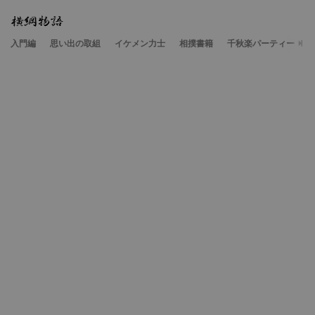
入門編
思い出の取組
イケメン力士
相撲書籍
千秋楽パーティー