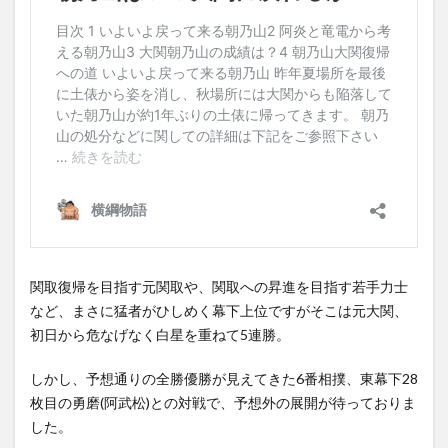
関取復帰を目指す元関取や、関取への昇進を目指す若手力士
など、まさに猛者がひしめく幕下上位ですがそこは元大関、
初日から危なげなく白星を重ねて5連勝。
しかし、予想通りの全勝優勝が見えてきた6番相撲、東幕下28
枚目の勇磨(阿武松)との対戦で、予想外の展開が待っておりま
した。